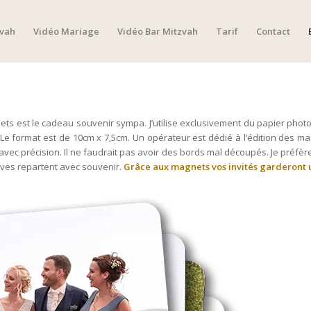
zvah
Vidéo Mariage
Vidéo Bar Mitzvah
Tarif
Contact
s est le cadeau souvenir sympa. J’utilise exclusivement du papier photo
Le format est de 10cm x 7,5cm. Un opérateur est dédié à l’édition des 
avec précision. Il ne faudrait pas avoir des bords mal découpés. Je préfè
vives repartent avec souvenir.
Grâce aux magnets vos invités garderont 