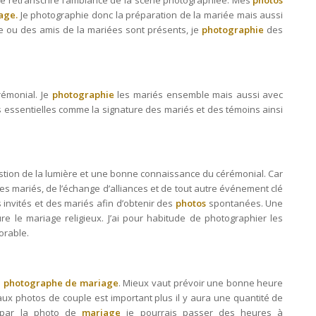
e retranscrire l’ambiance de la scène photographiée. Mes
photos
age.
Je photographie donc la préparation de la mariée mais aussi
lle ou des amis de la mariées sont présents, je
photographie
des
rémonial. Je
photographie
les mariés ensemble mais aussi avec
os essentielles comme la signature des mariés et des témoins ainsi
stion de la lumière et une bonne connaissance du cérémonial. Car
e des mariés, de l’échange d’alliances et de tout autre événement clé
 invités et des mariés afin d’obtenir des
photos
spontanées. Une
re le mariage religieux. J’ai pour habitude de photographier les
rable.
e
photographe de mariage
. Mieux vaut prévoir une bonne heure
aux photos de couple est important plus il y aura une quantité de
par la photo de
mariage
je pourrais passer des heures à