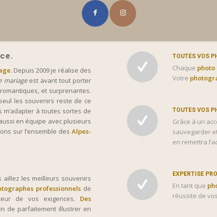
ice.
TOUTES VOS P
Chaque
photo
iage
. Depuis 2009 je réalise des
Votre
photogr
e mariage
est avant tout porter
s, romantiques, et surprenantes.
seul les souvenirs reste de ce
s m’adapter à toutes sortes de
TOUTES VOS P
 aussi en équipe avec plusieurs
Grâce à un acc
çons sur l’ensemble des
Alpes-
sauvegarder et
en remettra l’a
EXPERTISE PR
aillez les meilleurs souvenirs
En tant que
ph
otographes professionnels
de
réussite de vo
teur de vos exigences.
Des
n de parfaitement illustrer en