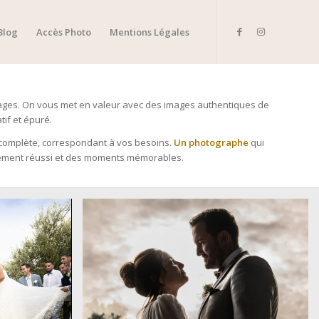
Blog
Accès Photo
Mentions Légales
 images. On vous met en valeur avec des images authentiques de
if et épuré.
té complète, correspondant à vos besoins.
Un photographe
qui
énement réussi et des moments mémorables.