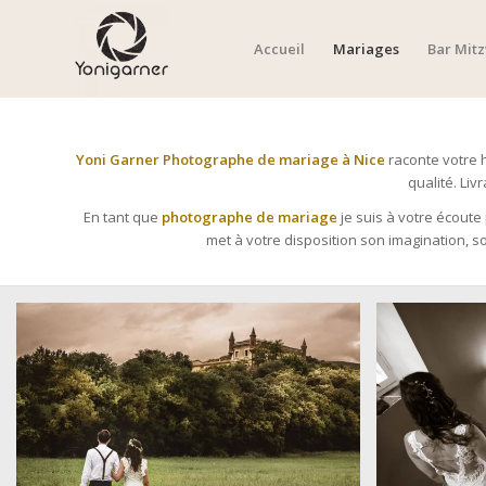
Accueil
Mariages
Bar Mit
Yoni Garner Photographe de mariage à Nice
raconte votre h
qualité. Li
En tant que
photographe de mariage
je suis à votre écoute
met à votre disposition son imagination,