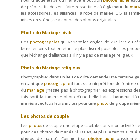
Pour chaque étape du mariage le but d’un
photographe
est d
de préparatifs doivent faire ressortir le côté glamour du
mari
les accessoires, les alliances, la robe de mariée … Si la fami
mises en scène, cela donne des photos originales.
Photo du Mariage civile
Des
photographies
qui varient les angles de vue lors du cé
leurs témoins tout en étant le plus discret possible. Les phot
que l’échange d’alliances si il n’y a pas de mariage religieux.
Photo du Mariage religieux
Photographier dans un lieu de culte demande une certaine ge
en tant que
photographe
il faut se tenir prêt lors de l’entré
du
mariage.
J’hésite pas à photographier les expressions des
fois sorti la fameuse photo d’une belle haie d’honneur clôtu
mariés avec tous leurs invités pour une
photo
de groupe mémo
Les photos de couple
Les
photos
de couple une étape capitale dans mon activité d
pour des photos de mariés réussies, et plus le temps alloué 
photos de qualité. Comme tout
photographe
passionné 