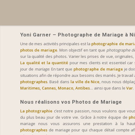
Yoni Garner – Photographe de Mariage à N
Une de mes activités principales est la
photographie de mar
photos de mariage
. Mon objectif en tant que
photographe d
sur la qualité des photos. Varier les prises de vue, originale
La qualité et la quantité
pour mes clients est essentiel car 
jour de
mariage
. En tant que
photographe de mariage
je doi
situations afin de répondre aux besoins des mariés. Je travail
photographes
. Basé dans
la ville de Nice
, nous nous dépla
Maritimes, Cannes, Monaco, Antibes
… ainsi que dans le
Var
.
Nous réalisons vos Photos de Mariage
La photographie
c’est notre passion, nous voulons que vous 
du plus beau jour de votre vie. Grâce à notre équipe de
ph
mariage nous vous assurons une prestation à la hau
photographes
de mariage pour qui chaque détail compte afi