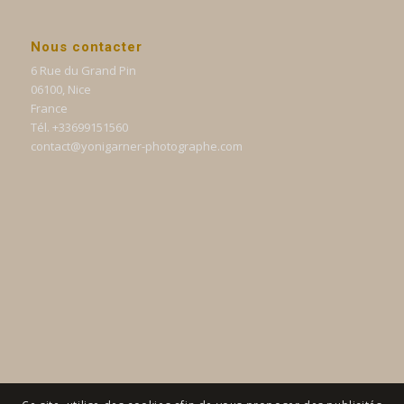
Nous contacter
6 Rue du Grand Pin
06100, Nice
France
Tél. +33699151560
contact@yonigarner-photographe.com