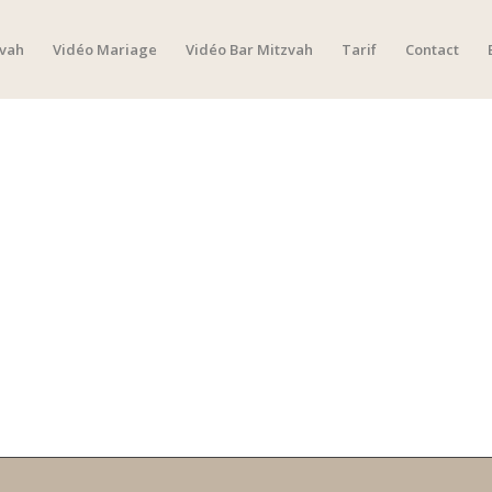
zvah
Vidéo Mariage
Vidéo Bar Mitzvah
Tarif
Contact