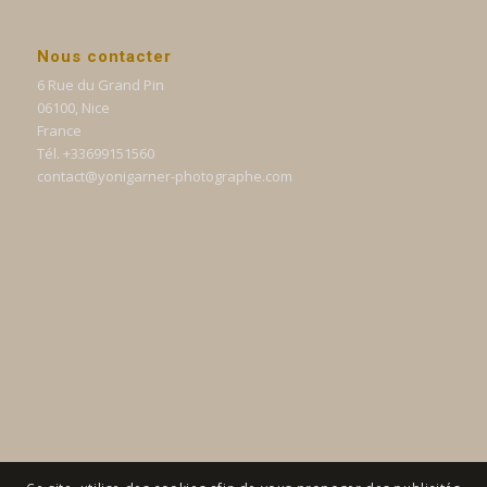
Nous contacter
6 Rue du Grand Pin
06100, Nice
France
Tél. +33699151560
contact@yonigarner-photographe.com