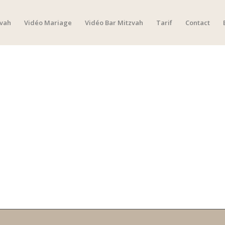
zvah
Vidéo Mariage
Vidéo Bar Mitzvah
Tarif
Contact