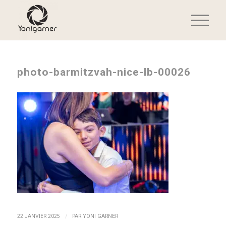
photo-barmitzvah-nice-lb-00026
/
22 JANVIER 2025
PAR
YONI GARNER