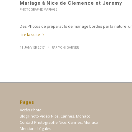
Mariage à Nice de Clemence et Jeremy
PHOTOGRAPHE MARIAGE
Des Photos de préparatifs de mariage bordés par la nature, une 
Lire la suite
/
11 JANVIER 2017
PAR
YONI GARNER
Pages
Accès Photo
Blog Photo Vidéo Nice, Cannes, Monaco
Contact Photographe Nice, Cannes, Monaco
Mentions Légales