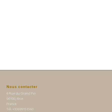
Nous contacter
6 Rue du Grand Pin
06100, Nice
France
Tél. +33699151560