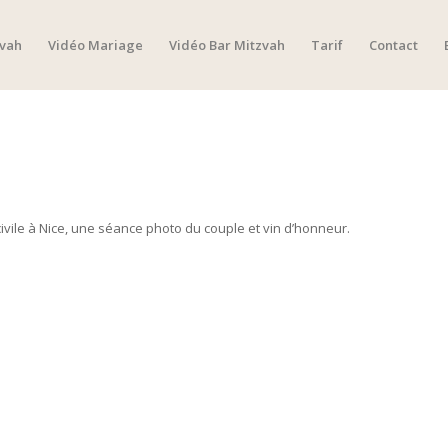
zvah
Vidéo Mariage
Vidéo Bar Mitzvah
Tarif
Contact
ivile à Nice, une séance photo du couple et vin d’honneur.