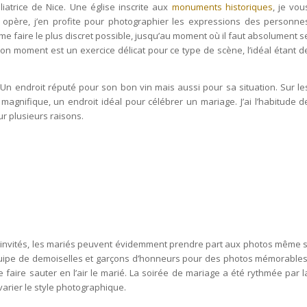
liatrice de Nice. Une église inscrite aux
monuments historiques
, je vou
n opère, j’en profite pour photographier les expressions des personne
me faire le plus discret possible, jusqu’au moment où il faut absolument s
bon moment est un exercice délicat pour ce type de scène, l’idéal étant d
Un endroit réputé pour son bon vin mais aussi pour sa situation. Sur le
magnifique, un endroit idéal pour célébrer un mariage. J’ai l’habitude d
ur plusieurs raisons.
s invités, les mariés peuvent évidemment prendre part aux photos même s
 équipe de demoiselles et garçons d’honneurs pour des photos mémorables
 faire sauter en l’air le marié. La soirée de mariage a été rythmée par l
varier le style photographique.