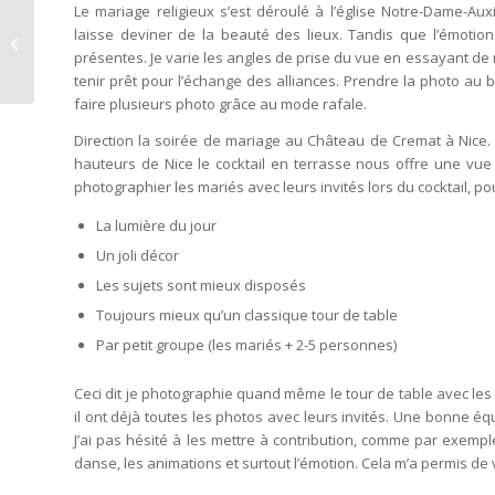
Le mariage religieux s’est déroulé à l’église Notre-Dame-Auxi
Bar Mitzvah à Nice de
laisse deviner de la beauté des lieux. Tandis que l’émotio
Noah
présentes. Je varie les angles de prise du vue en essayant de 
tenir prêt pour l’échange des alliances. Prendre la photo au 
faire plusieurs photo grâce au mode rafale.
Direction la soirée de mariage au Château de Cremat à Nice. 
hauteurs de Nice le cocktail en terrasse nous offre une vue 
photographier les mariés avec leurs invités lors du cocktail, po
La lumière du jour
Un joli décor
Les sujets sont mieux disposés
Toujours mieux qu’un classique tour de table
Par petit groupe (les mariés + 2-5 personnes)
Ceci dit je photographie quand même le tour de table avec le
il ont déjà toutes les photos avec leurs invités. Une bonne
J’ai pas hésité à les mettre à contribution, comme par exemple
danse, les animations et surtout l’émotion. Cela m’a permis de 