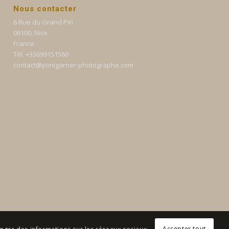
Nous contacter
6 Rue du Grand Pin
06100, Nice
France
Tél. +33699151560
contact@yonigarner-photographe.com
Accepter tout