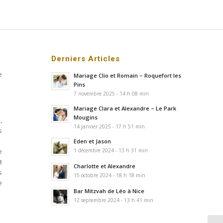
Derniers Articles
e
Mariage Clio et Romain – Roquefort les
Pins
7 novembre 2025 - 14 h 08 min
Mariage Clara et Alexandre – Le Park
Mougins
,
14 janvier 2025 - 17 h 51 min
s
Eden et Jason
e
1 décembre 2024 - 13 h 31 min
t
Charlotte et Alexandre
s
15 octobre 2024 - 18 h 18 min
e
Bar Mitzvah de Léo à Nice
12 septembre 2024 - 13 h 41 min