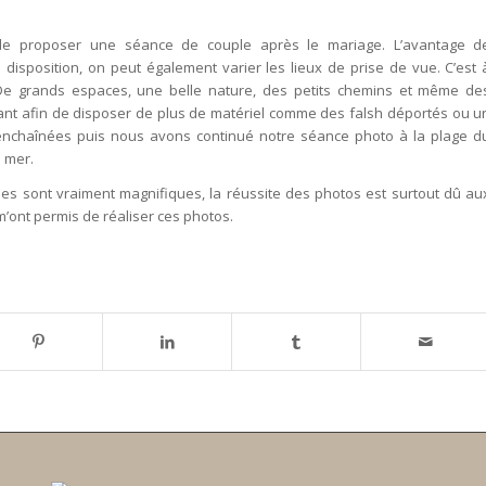
 de proposer une séance de couple après le mariage. L’avantage d
disposition, on peut également varier les lieux de prise de vue. C’est 
De grands espaces, une belle nature, des petits chemins et même de
stant afin de disposer de plus de matériel comme des falsh déportés ou u
 enchaînées puis nous avons continué notre séance photo à la plage d
a mer.
ues sont vraiment magnifiques, la réussite des photos est surtout dû au
m’ont permis de réaliser ces photos.