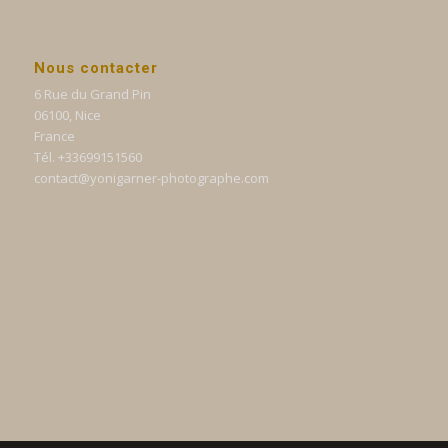
Nous contacter
6 Rue du Grand Pin
06100, Nice
France
Tél. +33699151560
contact@yonigarner-photographe.com