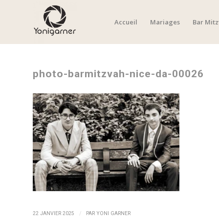
Accueil
Mariages
Bar Mit
photo-barmitzvah-nice-da-00026
/
22 JANVIER 2025
PAR
YONI GARNER