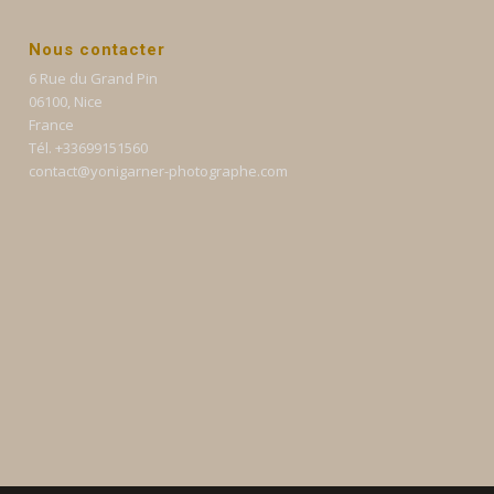
Nous contacter
6 Rue du Grand Pin
06100, Nice
France
Tél. +33699151560
contact@yonigarner-photographe.com