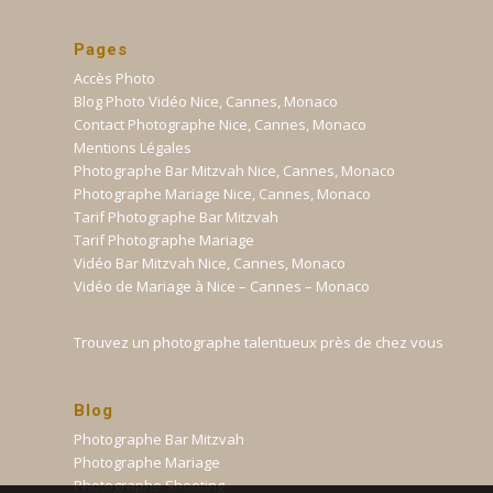
Pages
Accès Photo
Blog Photo Vidéo Nice, Cannes, Monaco
Contact Photographe Nice, Cannes, Monaco
Mentions Légales
Photographe Bar Mitzvah Nice, Cannes, Monaco
Photographe Mariage Nice, Cannes, Monaco
Tarif Photographe Bar Mitzvah
Tarif Photographe Mariage
Vidéo Bar Mitzvah Nice, Cannes, Monaco
Vidéo de Mariage à Nice – Cannes – Monaco
Trouvez un photographe talentueux près de chez vous
Blog
Photographe Bar Mitzvah
Photographe Mariage
Photographe Shooting