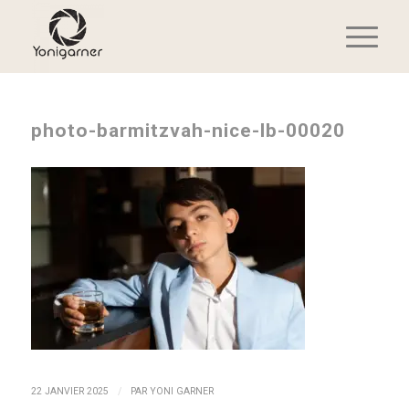
photo-barmitzvah-nice-lb-00020
/
22 JANVIER 2025
PAR
YONI GARNER