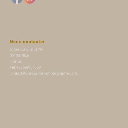
Nous contacter
6 Rue du Grand Pin
06100, Nice
France
Tél. +33699151560
contact@yonigarner-photographe.com