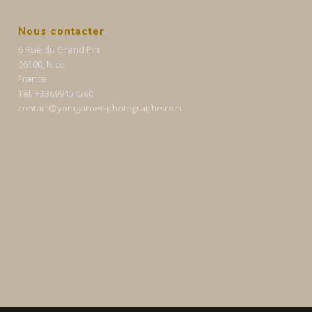
Nous contacter
6 Rue du Grand Pin
06100, Nice
France
Tél. +33699151560
contact@yonigarner-photographe.com