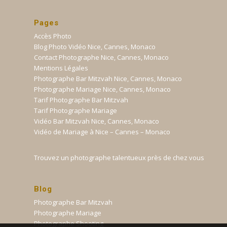
Pages
Accès Photo
Blog Photo Vidéo Nice, Cannes, Monaco
Contact Photographe Nice, Cannes, Monaco
Mentions Légales
Photographe Bar Mitzvah Nice, Cannes, Monaco
Photographe Mariage Nice, Cannes, Monaco
Tarif Photographe Bar Mitzvah
Tarif Photographe Mariage
Vidéo Bar Mitzvah Nice, Cannes, Monaco
Vidéo de Mariage à Nice – Cannes – Monaco
Trouvez un photographe talentueux près de chez vous
Blog
Photographe Bar Mitzvah
Photographe Mariage
Photographe Shooting