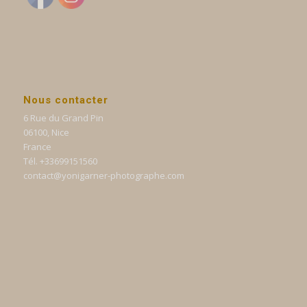
Nous contacter
6 Rue du Grand Pin
06100, Nice
France
Tél. +33699151560
contact@yonigarner-photographe.com