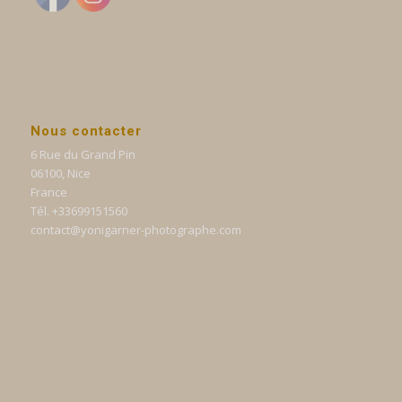
Nous contacter
6 Rue du Grand Pin
06100, Nice
France
Tél. +33699151560
contact@yonigarner-photographe.com