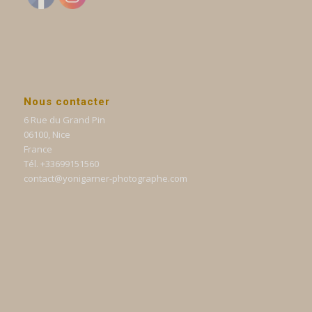
Nous contacter
6 Rue du Grand Pin
06100, Nice
France
Tél. +33699151560
contact@yonigarner-photographe.com