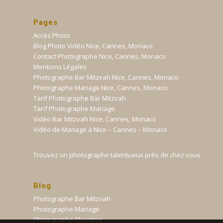
Pages
Accès Photo
Blog Photo Vidéo Nice, Cannes, Monaco
Contact Photographe Nice, Cannes, Monaco
Mentions Légales
Photographe Bar Mitzvah Nice, Cannes, Monaco
Photographe Mariage Nice, Cannes, Monaco
Tarif Photographe Bar Mitzvah
Tarif Photographe Mariage
Vidéo Bar Mitzvah Nice, Cannes, Monaco
Vidéo de Mariage à Nice – Cannes – Monaco
Trouvez un photographe talentueux près de chez vous
Blog
Photographe Bar Mitzvah
Photographe Mariage
Photographe Shooting