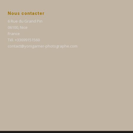
Nous contacter
6 Rue du Grand Pin
06100, Nice
France
Tél. +33699151560
contact@yonigarner-photographe.com