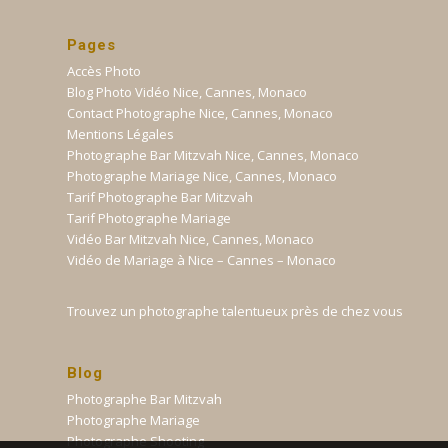
Pages
Accès Photo
Blog Photo Vidéo Nice, Cannes, Monaco
Contact Photographe Nice, Cannes, Monaco
Mentions Légales
Photographe Bar Mitzvah Nice, Cannes, Monaco
Photographe Mariage Nice, Cannes, Monaco
Tarif Photographe Bar Mitzvah
Tarif Photographe Mariage
Vidéo Bar Mitzvah Nice, Cannes, Monaco
Vidéo de Mariage à Nice – Cannes – Monaco
Trouvez un photographe talentueux près de chez vous
Blog
Photographe Bar Mitzvah
Photographe Mariage
Photographe Shooting