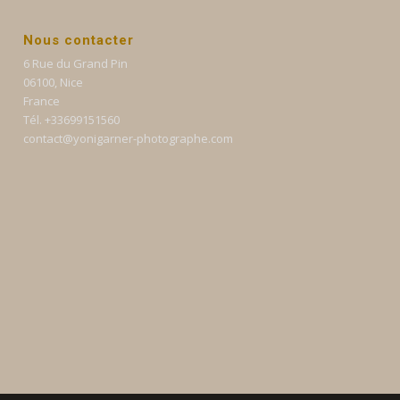
Nous contacter
6 Rue du Grand Pin
06100, Nice
France
Tél. +33699151560
contact@yonigarner-photographe.com