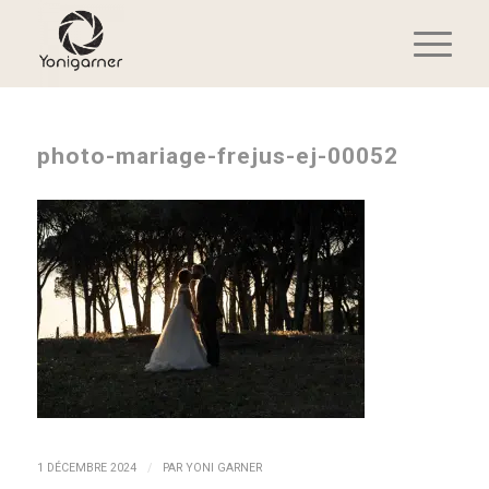
photo-mariage-frejus-ej-00052
/
1 DÉCEMBRE 2024
PAR
YONI GARNER