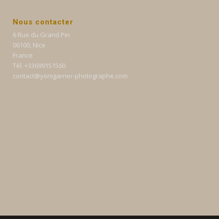
Nous contacter
6 Rue du Grand Pin
06100, Nice
France
Tél. +33699151560
contact@yonigarner-photographe.com