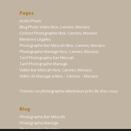
Pages
Accès Photo
Blog Photo Vidéo Nice, Cannes, Monaco
Contact Photographe Nice, Cannes, Monaco
Mentions Légales
Photographe Bar Mitzvah Nice, Cannes, Monaco
Photographe Mariage Nice, Cannes, Monaco
Tarif Photographe Bar Mitzvah
Tarif Photographe Mariage
Vidéo Bar Mitzvah Nice, Cannes, Monaco
Vidéo de Mariage à Nice – Cannes – Monaco
Trouvez un photographe talentueux près de chez vous
Blog
Photographe Bar Mitzvah
Photographe Mariage
Photographe Shooting