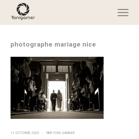
photographe mariage nice
/
11 OCTOBRE 2020
PAR
YONI GARNER