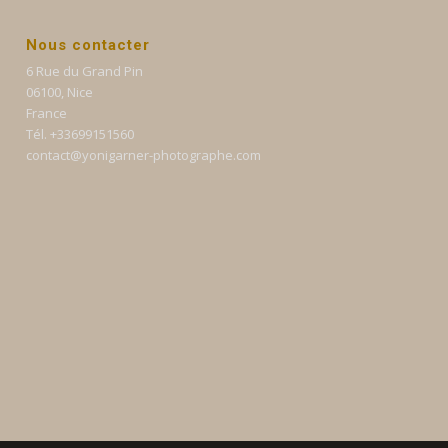
Nous contacter
6 Rue du Grand Pin
06100, Nice
France
Tél. +33699151560
contact@yonigarner-photographe.com