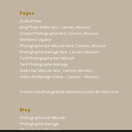
Pages
Accès Photo
Blog Photo Vidéo Nice, Cannes, Monaco
Contact Photographe Nice, Cannes, Monaco
Mentions Légales
Photographe Bar Mitzvah Nice, Cannes, Monaco
Photographe Mariage Nice, Cannes, Monaco
Tarif Photographe Bar Mitzvah
Tarif Photographe Mariage
Vidéo Bar Mitzvah Nice, Cannes, Monaco
Vidéo de Mariage à Nice – Cannes – Monaco
Trouvez un photographe talentueux près de chez vous
Blog
Photographe Bar Mitzvah
Photographe Mariage
Photographe Shooting