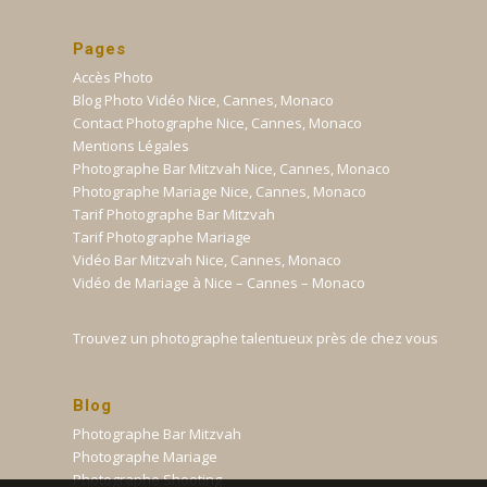
Pages
Accès Photo
Blog Photo Vidéo Nice, Cannes, Monaco
Contact Photographe Nice, Cannes, Monaco
Mentions Légales
Photographe Bar Mitzvah Nice, Cannes, Monaco
Photographe Mariage Nice, Cannes, Monaco
Tarif Photographe Bar Mitzvah
Tarif Photographe Mariage
Vidéo Bar Mitzvah Nice, Cannes, Monaco
Vidéo de Mariage à Nice – Cannes – Monaco
Trouvez un photographe talentueux près de chez vous
Blog
Photographe Bar Mitzvah
Photographe Mariage
Photographe Shooting