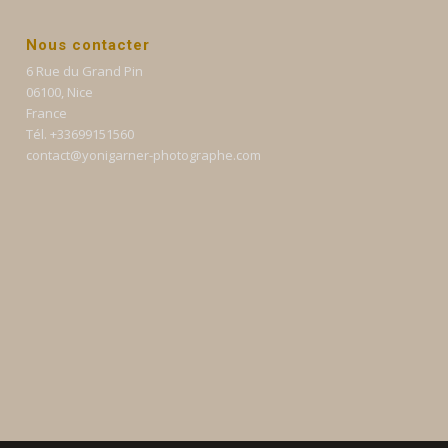
Nous contacter
6 Rue du Grand Pin
06100, Nice
France
Tél. +33699151560
contact@yonigarner-photographe.com