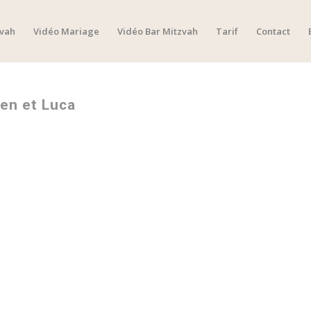
zvah
Vidéo Mariage
Vidéo Bar Mitzvah
Tarif
Contact
en et Luca