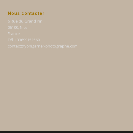
Nous contacter
6 Rue du Grand Pin
06100, Nice
France
Tél. +33699151560
contact@yonigarner-photographe.com