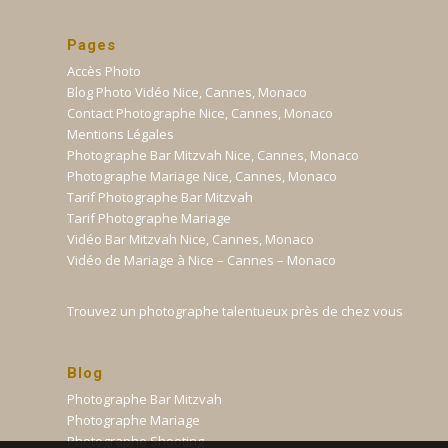
Pages
Accès Photo
Blog Photo Vidéo Nice, Cannes, Monaco
Contact Photographe Nice, Cannes, Monaco
Mentions Légales
Photographe Bar Mitzvah Nice, Cannes, Monaco
Photographe Mariage Nice, Cannes, Monaco
Tarif Photographe Bar Mitzvah
Tarif Photographe Mariage
Vidéo Bar Mitzvah Nice, Cannes, Monaco
Vidéo de Mariage à Nice – Cannes – Monaco
Trouvez un photographe talentueux près de chez vous
Blog
Photographe Bar Mitzvah
Photographe Mariage
Photographe Shooting