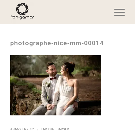
photographe-nice-mm-00014
/
3 JANVIER 2022
PAR
YONI GARNER