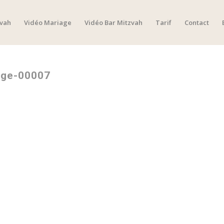
zvah
Vidéo Mariage
Vidéo Bar Mitzvah
Tarif
Contact
age-00007