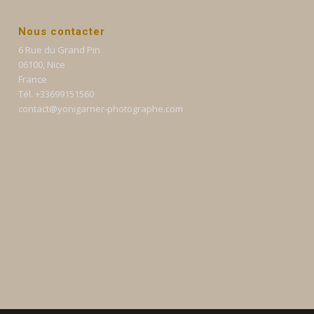
Nous contacter
6 Rue du Grand Pin
06100, Nice
France
Tél. +33699151560
contact@yonigarner-photographe.com