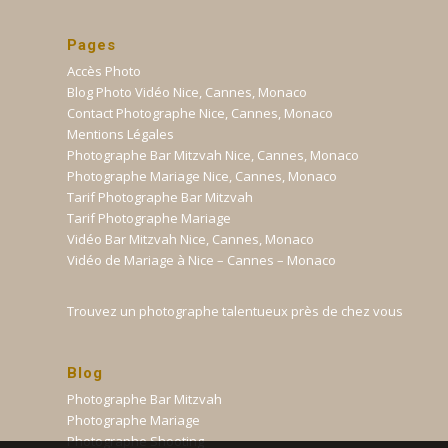
Pages
Accès Photo
Blog Photo Vidéo Nice, Cannes, Monaco
Contact Photographe Nice, Cannes, Monaco
Mentions Légales
Photographe Bar Mitzvah Nice, Cannes, Monaco
Photographe Mariage Nice, Cannes, Monaco
Tarif Photographe Bar Mitzvah
Tarif Photographe Mariage
Vidéo Bar Mitzvah Nice, Cannes, Monaco
Vidéo de Mariage à Nice – Cannes – Monaco
Trouvez un photographe talentueux près de chez vous
Blog
Photographe Bar Mitzvah
Photographe Mariage
Photographe Shooting