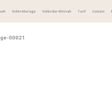
zvah
Vidéo Mariage
Vidéo Bar Mitzvah
Tarif
Contact
age-00021