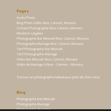
Pages
Accès Photo
Blog Photo Vidéo Nice, Cannes, Monaco
Contact Photographe Nice, Cannes, Monaco
Mentions Légales
Photographe Bar Mitzvah Nice, Cannes, Monaco
Photographe Mariage Nice, Cannes, Monaco
Tarif Photographe Bar Mitzvah
Tarif Photographe Mariage
Vidéo Bar Mitzvah Nice, Cannes, Monaco
Vidéo de Mariage à Nice – Cannes – Monaco
Trouvez un photographe talentueux près de chez vous
Blog
Photographe Bar Mitzvah
Photographe Mariage
Photographe Shooting