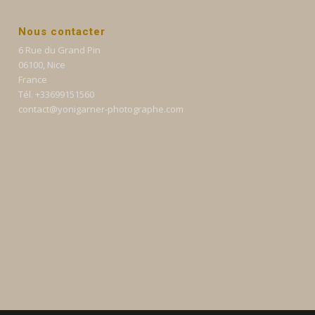
Nous contacter
6 Rue du Grand Pin
06100, Nice
France
Tél. +33699151560
contact@yonigarner-photographe.com