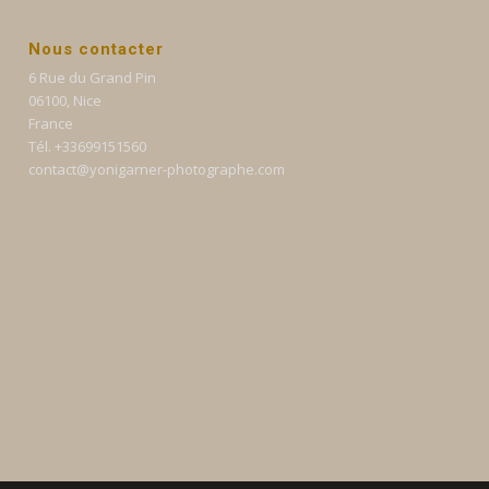
Nous contacter
6 Rue du Grand Pin
06100, Nice
France
Tél. +33699151560
contact@yonigarner-photographe.com