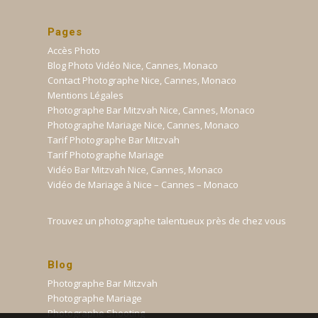
Pages
Accès Photo
Blog Photo Vidéo Nice, Cannes, Monaco
Contact Photographe Nice, Cannes, Monaco
Mentions Légales
Photographe Bar Mitzvah Nice, Cannes, Monaco
Photographe Mariage Nice, Cannes, Monaco
Tarif Photographe Bar Mitzvah
Tarif Photographe Mariage
Vidéo Bar Mitzvah Nice, Cannes, Monaco
Vidéo de Mariage à Nice – Cannes – Monaco
Trouvez un photographe talentueux près de chez vous
Blog
Photographe Bar Mitzvah
Photographe Mariage
Photographe Shooting