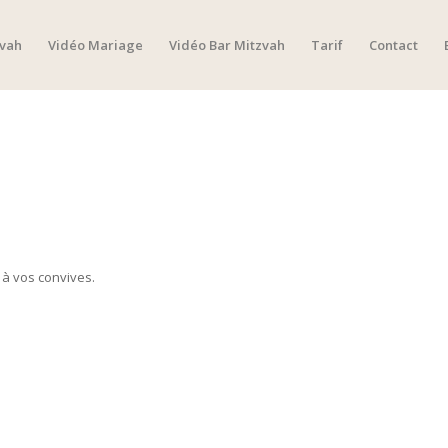
zvah
Vidéo Mariage
Vidéo Bar Mitzvah
Tarif
Contact
 à vos convives.