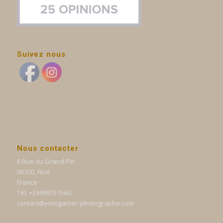
Suivez nous
Nous contacter
6 Rue du Grand Pin
06100, Nice
France
Tél. +33699151560
contact@yonigarner-photographe.com